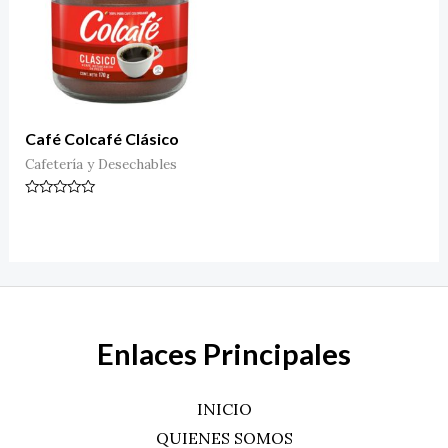
Café Colcafé Clásico
Cafetería y Desechables
Valorado
en
0
de
5
Enlaces Principales
INICIO
QUIENES SOMOS