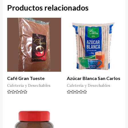
Productos relacionados
Café Gran Tueste
Azúcar Blanca San Carlos
Cafetería y Desechables
Cafetería y Desechables
Valorado
Valorado
en
en
0
0
de
de
5
5