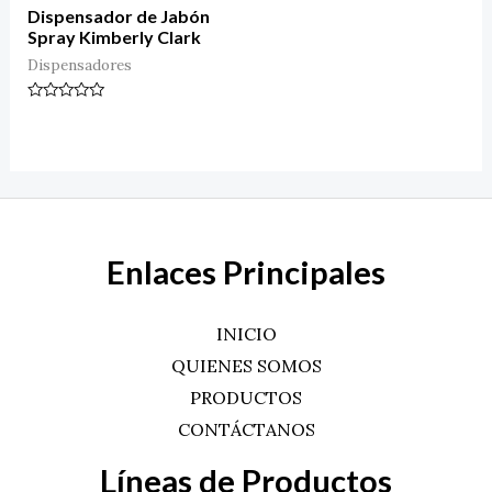
Dispensador de Jabón
Spray Kimberly Clark
Dispensadores
Valorado
en
0
de
5
Enlaces Principales
INICIO
QUIENES SOMOS
PRODUCTOS
CONTÁCTANOS
Líneas de Productos