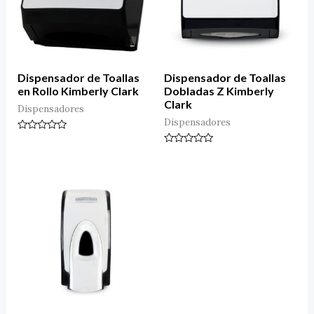
Dispensador de Toallas
Dispensador de Toallas
en Rollo Kimberly Clark
Dobladas Z Kimberly
Clark
Dispensadores
Dispensadores
Valorado
en
Valorado
0
en
de
0
5
de
5