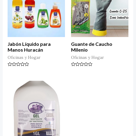
Jabón Líquido para
Guante de Caucho
Manos Huracán
Milenio
Oficinas y Hogar
Oficinas y Hogar
Valorado
Valorado
en
en
0
0
de
de
5
5