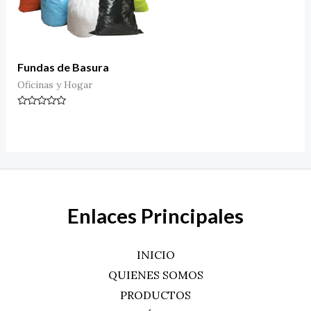
Fundas de Basura
Oficinas y Hogar
Valorado
en
0
de
5
Enlaces Principales
INICIO
QUIENES SOMOS
PRODUCTOS