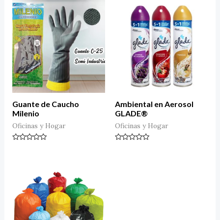
Guante de Caucho
Ambiental en Aerosol
Milenio
GLADE®
Oficinas y Hogar
Oficinas y Hogar
Valorado
Valorado
en
en
0
0
de
de
5
5