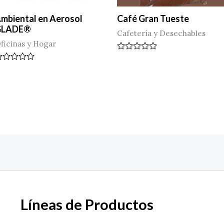
mbiental en Aerosol
Café Gran Tueste
GLADE®
Cafetería y Desechables
ficinas y Hogar
Valorado
en
alorado
0
n
de
5
e
Líneas de Productos