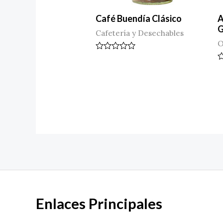
Café Buendía Clásico
A
Cafetería y Desechables
O
Valorado
en
V
0
e
de
0
5
d
5
Enlaces Principales