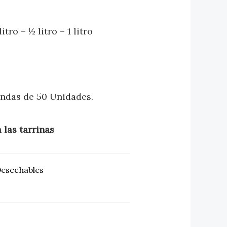
itro – ½ litro – 1 litro
ndas
de
50 Unidades.
 las tarrinas
Desechables